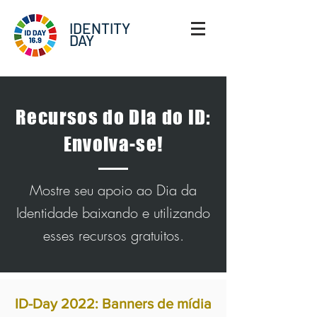
IDENTITY
DAY
Recursos do Dia do ID:
Envolva-se!
Mostre seu apoio ao Dia da
Identidade baixando e utilizando
esses recursos gratuitos.
ID-Day 2022: Banners de mídia